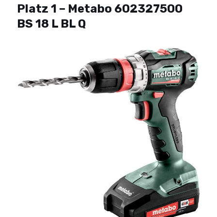
Platz 1 –
Metabo 602327500
BS 18 L BL Q