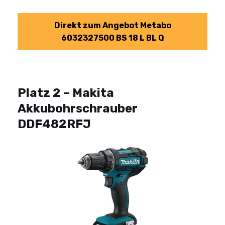
Direkt zum Angebot
Metabo
6032327500 BS 18 L BL Q
Platz 2 – Makita
Akkubohrschrauber
DDF482RFJ