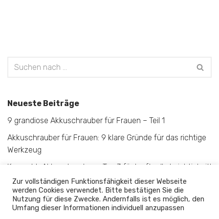
Neueste Beiträge
9 grandiose Akkuschrauber für Frauen – Teil 1
Akkuschrauber für Frauen: 9 klare Gründe für das richtige
Werkzeug
Kompakt-Akkuschrauber – Top 3 für kraftvolle Leichtigkeit!
Zur vollständigen Funktionsfähigkeit dieser Webseite
Mini-Akkuschrauber – Top 3 mit überraschender
werden Cookies verwendet. Bitte bestätigen Sie die
Vielseitigkeit!
Nutzung für diese Zwecke. Andernfalls ist es möglich, den
Umfang dieser Informationen individuell anzupassen
18V-Akkuschrauber – Top 3 der Allrounder!